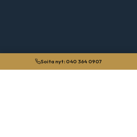
Soita nyt: 040 364 0907
100
+
RIKOSJUTTUA VUOSITTAIN
15
+