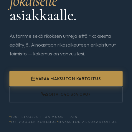
jokaiselle
asiakkaalle.
Autamme sekä rikoksen uhreja että rikoksesta
epäiltyjä. Ainoastaan rikosoikeuteen erikoistunut
toimisto — kokemus on vahvuutesi.
VARAA MAKSUTON KARTOITUS
SOITA: 040 364 0907
100+ RIKOSJUTTUA VUOSITTAIN
15+ VUODEN KOKEMUS
MAKSUTON ALKUKARTOITUS